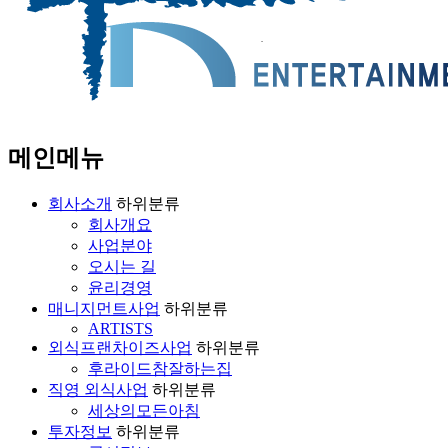
메인메뉴
회사소개
하위분류
회사개요
사업분야
오시는 길
윤리경영
매니지먼트사업
하위분류
ARTISTS
외식프랜차이즈사업
하위분류
후라이드참잘하는집
직영 외식사업
하위분류
세상의모든아침
투자정보
하위분류